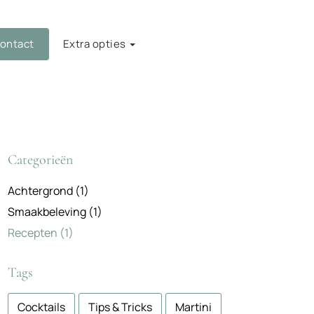
ontact
Extra opties
Categorieën
Achtergrond
(1)
Smaakbeleving
(1)
Recepten
(1)
Tags
Cocktails
Tips & Tricks
Martini