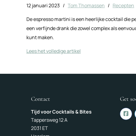
12 januari 2023
/
Tom Thomassen
/
Recepten
De espresso martini is een heerlijke cocktail die pe
een verfijnde drank die zowel complex als eenvoudi
kunt maken.
Lees het volledige artikel
Contact
Get so
Tijd voor Cocktails & Bites
Tappersweg 12 A
2031 ET