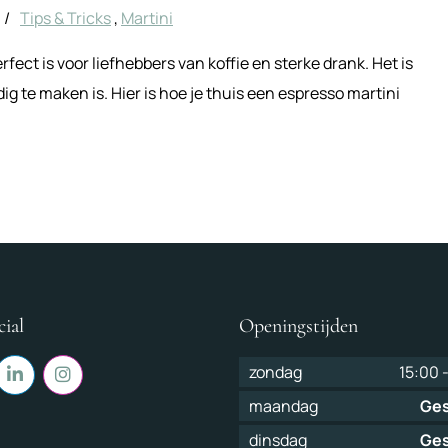
/
Tips & Tricks
,
Martini
rfect is voor liefhebbers van koffie en sterke drank. Het is
g te maken is. Hier is hoe je thuis een espresso martini
cial
Openingstijden
zondag
15:00
maandag
Ges
dinsdag
Ges