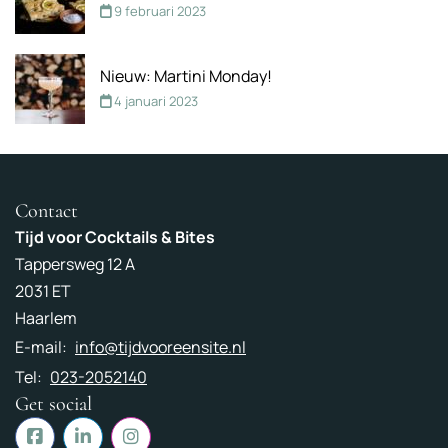
9 februari 2023
Nieuw: Martini Monday!
4 januari 2023
Contact
Tijd voor Cocktails & Bites
Tappersweg 12 A
2031 ET
Haarlem
E-mail:
info@tijdvooreensite.nl
Tel:
023-2052140
Get social