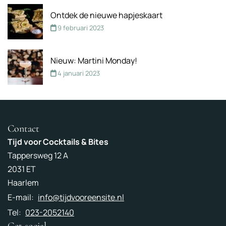
Ontdek de nieuwe hapjeskaart
9 februari 2023
Nieuw: Martini Monday!
4 januari 2023
Contact
Tijd voor Cocktails & Bites
Tappersweg 12 A
2031 ET
Haarlem
E-mail:
info@tijdvooreensite.nl
Tel:
023-2052140
Get social